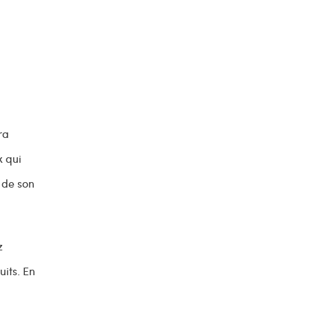
ra
x qui
 de son
z
its. En