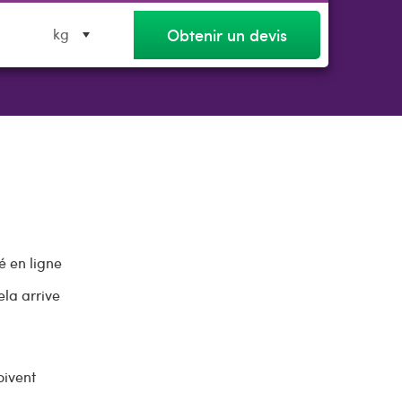
Obtenir un devis
kg
é en ligne
ela arrive
oivent