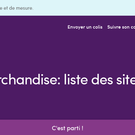
e et de mesure.
Envoyer un colis
Suivre son co
handise: liste des site
C'est parti !