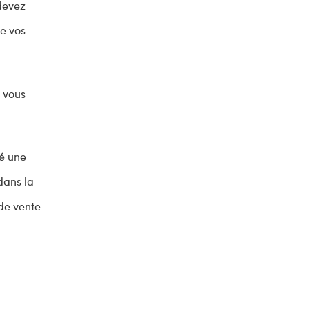
 devez
de vos
e vous
éé une
dans la
 de vente