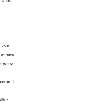
. Nous
. Vous
et ainsi
de passer
ncernant
illez