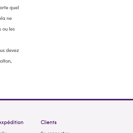
orte quel
ela ne
 ou les
ous devez
olton,
expédition
Clients