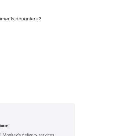
ments douaniers ?
ison
l Monkey's delivery services,