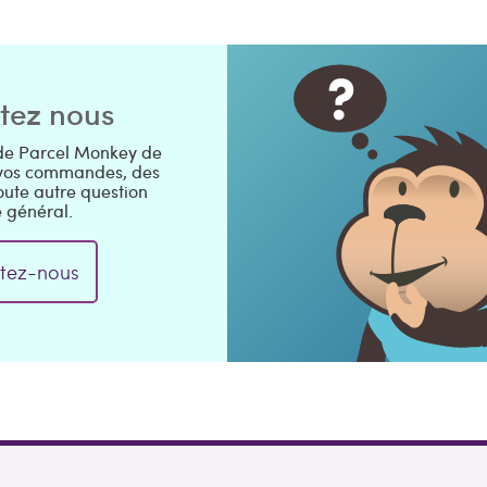
tez nous
 de Parcel Monkey de
 vos commandes, des
ute autre question
 général.
tez-nous