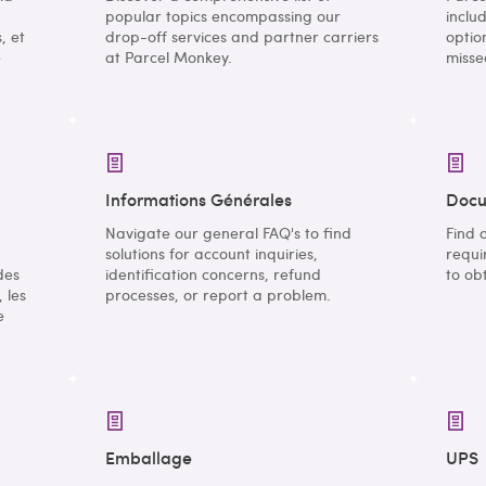
popular topics encompassing our
inclu
, et
drop-off services and partner carriers
optio
e
at Parcel Monkey.
misse
Informations Générales
Docu
Navigate our general FAQ's to find
Find 
solutions for account inquiries,
requi
des
identification concerns, refund
to ob
 les
processes, or report a problem.
e
Emballage
UPS