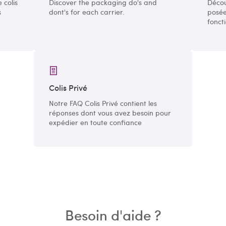
 colis
Discover the packaging do's and
Décou
s
dont's for each carrier.
posée
fonct
Colis Privé
Notre FAQ Colis Privé contient les
réponses dont vous avez besoin pour
expédier en toute confiance
Besoin d'aide ?