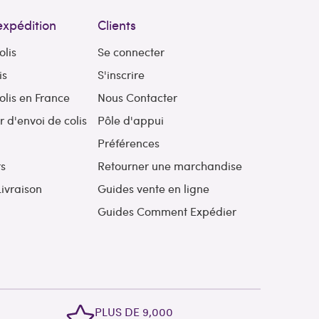
expédition
Clients
olis
Se connecter
is
S'inscrire
olis en France
Nous Contacter
d'envoi de colis
Pôle d'appui
l
Préférences
rs
Retourner une marchandise
Livraison
Guides vente en ligne
Guides Comment Expédier
L
PLUS DE 9,000