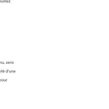
uillez
nu, sera
ité d'une
 pour