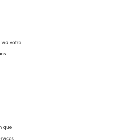
 via votre
ons
en que
ervices