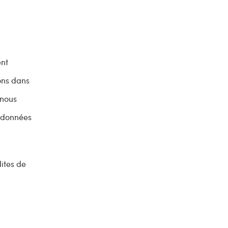
ent
ions dans
 nous
s données
dites de