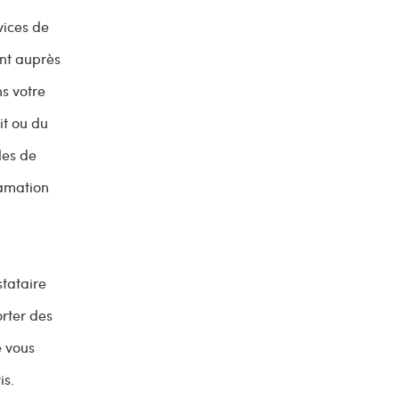
vices de
ent auprès
s votre
it ou du
les de
lamation
stataire
orter des
e vous
is.