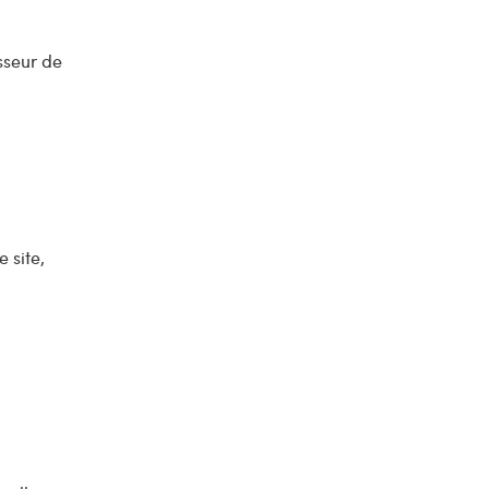
isseur de
 site,
e