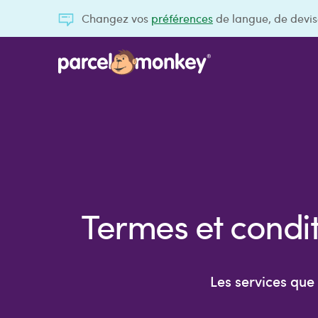
Changez vos
préférences
de langue, de devis
Termes et condit
Les services que